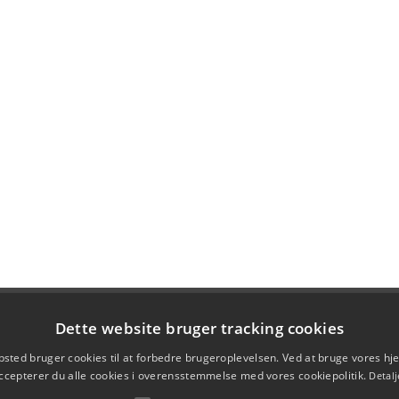
Dette website bruger tracking cookies
sted bruger cookies til at forbedre brugeroplevelsen. Ved at bruge vores 
ccepterer du alle cookies i overensstemmelse med vores cookiepolitik.
Detalj