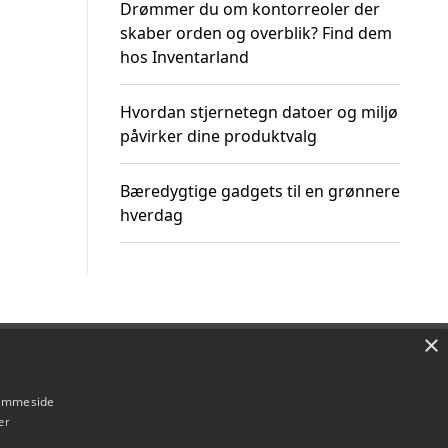
Drømmer du om kontorreoler der
skaber orden og overblik? Find dem
hos Inventarland
Hvordan stjernetegn datoer og miljø
påvirker dine produktvalg
Bæredygtige gadgets til en grønnere
hverdag
×
Om / kontakt
Blog
Betingelser
hjemmeside
er