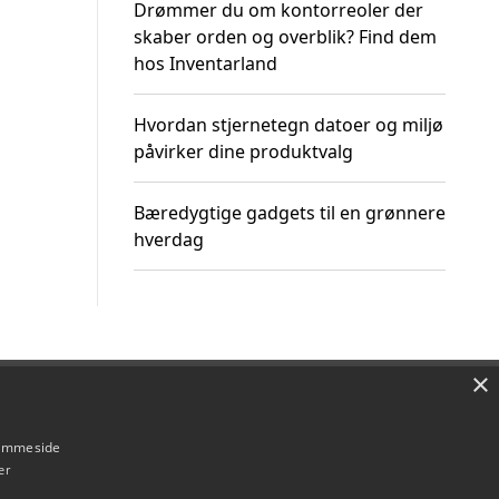
Drømmer du om kontorreoler der
skaber orden og overblik? Find dem
hos Inventarland
Hvordan stjernetegn datoer og miljø
påvirker dine produktvalg
Bæredygtige gadgets til en grønnere
hverdag
×
Om / kontakt
Blog
Betingelser
hjemmeside
er