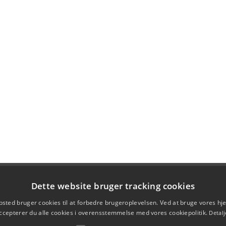
Dette website bruger tracking cookies
sted bruger cookies til at forbedre brugeroplevelsen. Ved at bruge vores 
ccepterer du alle cookies i overensstemmelse med vores cookiepolitik.
Detalj