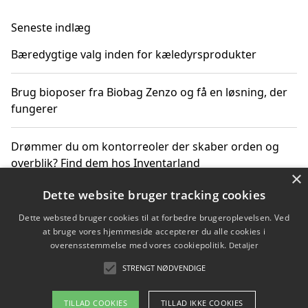
Seneste indlæg
Bæredygtige valg inden for kæledyrsprodukter
Brug bioposer fra Biobag Zenzo og få en løsning, der
fungerer
Drømmer du om kontorreoler der skaber orden og
overblik? Find dem hos Inventarland
×
Dette website bruger tracking cookies
Hvordan stjernetegn datoer og miljø påvirker dine
produktvalg
Dette websted bruger cookies til at forbedre brugeroplevelsen. Ved
at bruge vores hjemmeside accepterer du alle cookies i
overensstemmelse med vores cookiepolitik.
Detaljer
Bæredygtige gadgets til en grønnere hverdag
STRENGT NØDVENDIGE
TILLAD COOKIES
TILLAD IKKE COOKIES