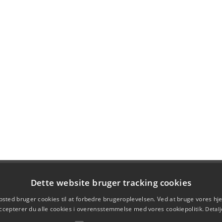
Dette website bruger tracking cookies
sted bruger cookies til at forbedre brugeroplevelsen. Ved at bruge vores 
ccepterer du alle cookies i overensstemmelse med vores cookiepolitik.
Detalj