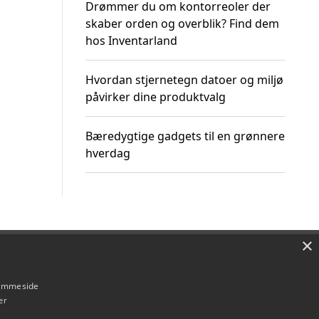
Drømmer du om kontorreoler der
skaber orden og overblik? Find dem
hos Inventarland
Hvordan stjernetegn datoer og miljø
påvirker dine produktvalg
Bæredygtige gadgets til en grønnere
hverdag
×
Om / kontakt
Blog
Betingelser
hjemmeside
er