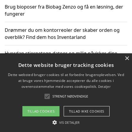
Brug bioposer fra Biobag Zenzo og få en løsning, der
fungerer
Drømmer du om kontorreoler der skaber orden og
overblik? Find dem hos Inventarland
Hvordan stjernetegn datoer og miljø påvirker dine
×
produktvalg
Dette website bruger tracking cookies
Dette websted bruger cookies til at forbedre brugeroplevelsen. Ved
Bæredygtige gadgets til en grønnere hverdag
at bruge vores hjemmeside accepterer du alle cookies i
overensstemmelse med vores cookiepolitik.
Detaljer
STRENGT NØDVENDIGE
Copyright 2026 - Pilanto Aps
TILLAD COOKIES
TILLAD IKKE COOKIES
Om / kontakt
Blog
Betingelser
VIS DETALJER