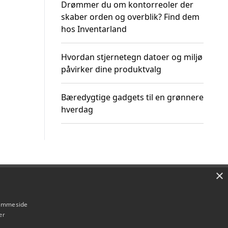
Drømmer du om kontorreoler der
skaber orden og overblik? Find dem
hos Inventarland
Hvordan stjernetegn datoer og miljø
påvirker dine produktvalg
Bæredygtige gadgets til en grønnere
hverdag
×
Om / kontakt
Blog
Betingelser
hjemmeside
er