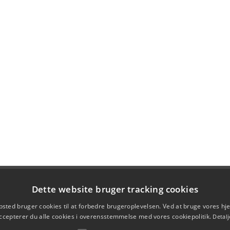
Dette website bruger tracking cookies
sted bruger cookies til at forbedre brugeroplevelsen. Ved at bruge vores 
ccepterer du alle cookies i overensstemmelse med vores cookiepolitik.
Detalj