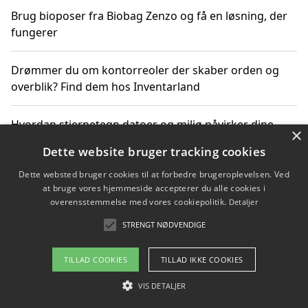
Brug bioposer fra Biobag Zenzo og få en løsning, der
fungerer
Drømmer du om kontorreoler der skaber orden og
overblik? Find dem hos Inventarland
Hvordan stjernetegn datoer og miljø påvirker dine
×
produktvalg
Dette website bruger tracking cookies
Dette websted bruger cookies til at forbedre brugeroplevelsen. Ved
Bæredygtige gadgets til en grønnere hverdag
at bruge vores hjemmeside accepterer du alle cookies i
overensstemmelse med vores cookiepolitik.
Detaljer
STRENGT NØDVENDIGE
Copyright 2026 - Pilanto Aps
TILLAD COOKIES
TILLAD IKKE COOKIES
Om / kontakt
Blog
Betingelser
VIS DETALJER