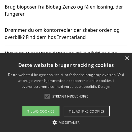
Brug bioposer fra Biobag Zenzo og få en løsning, der
fungerer
Drømmer du om kontorreoler der skaber orden og
overblik? Find dem hos Inventarland
Hvordan stjernetegn datoer og miljø påvirker dine
×
produktvalg
Dette website bruger tracking cookies
Dette websted bruger cookies til at forbedre brugeroplevelsen. Ved
Bæredygtige gadgets til en grønnere hverdag
at bruge vores hjemmeside accepterer du alle cookies i
overensstemmelse med vores cookiepolitik.
Detaljer
STRENGT NØDVENDIGE
Copyright 2026 - Pilanto Aps
TILLAD COOKIES
TILLAD IKKE COOKIES
Om / kontakt
Blog
Betingelser
VIS DETALJER