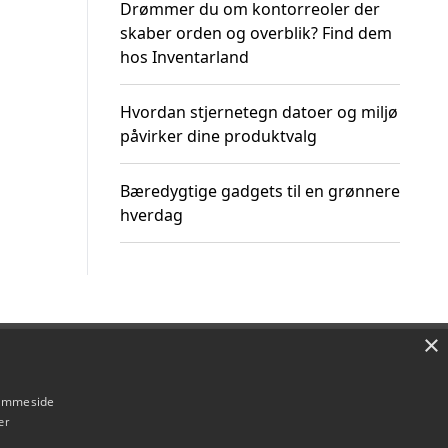
Drømmer du om kontorreoler der
skaber orden og overblik? Find dem
hos Inventarland
Hvordan stjernetegn datoer og miljø
påvirker dine produktvalg
Bæredygtige gadgets til en grønnere
hverdag
×
Om / kontakt
Blog
Betingelser
hjemmeside
er