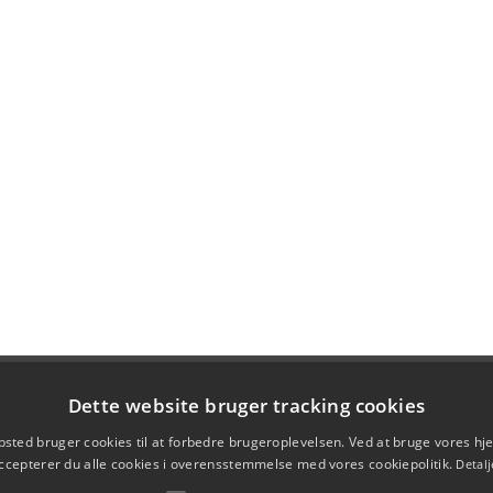
Dette website bruger tracking cookies
sted bruger cookies til at forbedre brugeroplevelsen. Ved at bruge vores 
ccepterer du alle cookies i overensstemmelse med vores cookiepolitik.
Detalj