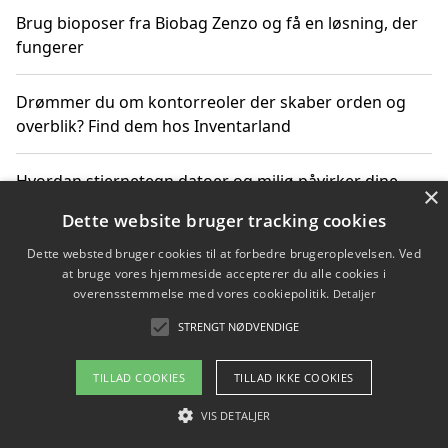
Brug bioposer fra Biobag Zenzo og få en løsning, der
fungerer
Drømmer du om kontorreoler der skaber orden og
overblik? Find dem hos Inventarland
Hvordan stjernetegn datoer og miljø påvirker dine
×
produktvalg
Dette website bruger tracking cookies
Dette websted bruger cookies til at forbedre brugeroplevelsen. Ved
Bæredygtige gadgets til en grønnere hverdag
at bruge vores hjemmeside accepterer du alle cookies i
overensstemmelse med vores cookiepolitik.
Detaljer
STRENGT NØDVENDIGE
Copyright 2026 - Pilanto Aps
TILLAD COOKIES
TILLAD IKKE COOKIES
Om / kontakt
Blog
Betingelser
VIS DETALJER