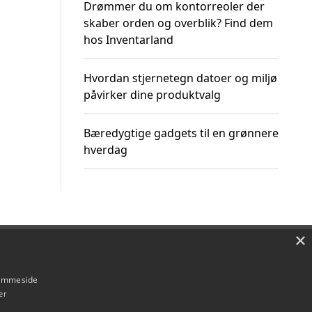
Drømmer du om kontorreoler der
skaber orden og overblik? Find dem
hos Inventarland
Hvordan stjernetegn datoer og miljø
påvirker dine produktvalg
Bæredygtige gadgets til en grønnere
hverdag
×
Om / kontakt
Blog
Betingelser
hjemmeside
er