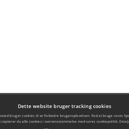
Dette website bruger tracking cookies
sted bruger cookies til at forbedre brugeroplevelsen. Ved at bruge vores 
ccepterer du alle cookies i overensstemmelse med vores cookiepolitik.
Detalj