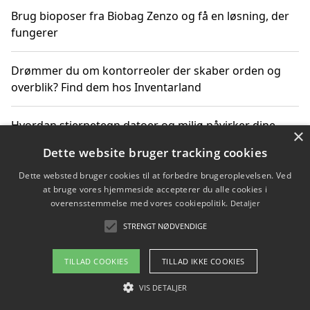
Brug bioposer fra Biobag Zenzo og få en løsning, der
fungerer
Drømmer du om kontorreoler der skaber orden og
overblik? Find dem hos Inventarland
Hvordan stjernetegn datoer og miljø påvirker dine
×
produktvalg
Dette website bruger tracking cookies
Dette websted bruger cookies til at forbedre brugeroplevelsen. Ved
Bæredygtige gadgets til en grønnere hverdag
at bruge vores hjemmeside accepterer du alle cookies i
overensstemmelse med vores cookiepolitik.
Detaljer
STRENGT NØDVENDIGE
Copyright 2026 - Pilanto Aps
TILLAD COOKIES
TILLAD IKKE COOKIES
Om / kontakt
Blog
Betingelser
VIS DETALJER