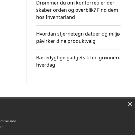
Drømmer du om kontorreoler der
skaber orden og overblik? Find dem
hos Inventarland
Hvordan stjernetegn datoer og miljø
påvirker dine produktvalg
Bæredygtige gadgets til en grønnere
hverdag
×
Om / kontakt
Blog
Betingelser
hjemmeside
er