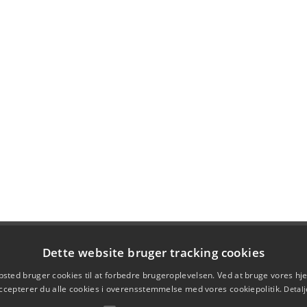
Dette website bruger tracking cookies
sted bruger cookies til at forbedre brugeroplevelsen. Ved at bruge vores 
ccepterer du alle cookies i overensstemmelse med vores cookiepolitik.
Detalj