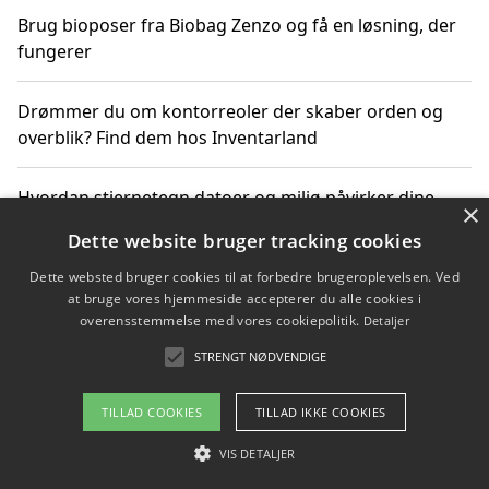
Brug bioposer fra Biobag Zenzo og få en løsning, der
fungerer
Drømmer du om kontorreoler der skaber orden og
overblik? Find dem hos Inventarland
Hvordan stjernetegn datoer og miljø påvirker dine
×
produktvalg
Dette website bruger tracking cookies
Dette websted bruger cookies til at forbedre brugeroplevelsen. Ved
Bæredygtige gadgets til en grønnere hverdag
at bruge vores hjemmeside accepterer du alle cookies i
overensstemmelse med vores cookiepolitik.
Detaljer
STRENGT NØDVENDIGE
Copyright 2026 - Pilanto Aps
TILLAD COOKIES
TILLAD IKKE COOKIES
Om / kontakt
Blog
Betingelser
VIS DETALJER