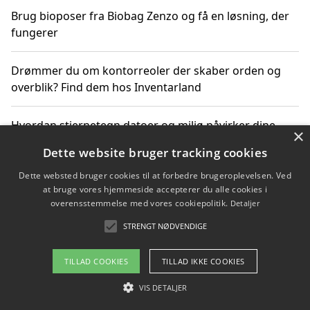
Brug bioposer fra Biobag Zenzo og få en løsning, der
fungerer
Drømmer du om kontorreoler der skaber orden og
overblik? Find dem hos Inventarland
Hvordan stjernetegn datoer og miljø påvirker dine
×
produktvalg
Dette website bruger tracking cookies
Dette websted bruger cookies til at forbedre brugeroplevelsen. Ved
Bæredygtige gadgets til en grønnere hverdag
at bruge vores hjemmeside accepterer du alle cookies i
overensstemmelse med vores cookiepolitik.
Detaljer
STRENGT NØDVENDIGE
Copyright 2026 - Pilanto Aps
TILLAD COOKIES
TILLAD IKKE COOKIES
Om / kontakt
Blog
Betingelser
VIS DETALJER