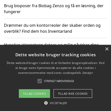
Brug bioposer fra Biobag Zenzo og få en løsning, der
fungerer
Drømmer du om kontorreoler der skaber orden og
overblik? Find dem hos Inventarland
Hvordan stjernetegn datoer og miljø påvirker dine
×
produktvalg
Dette website bruger tracking cookies
Dette websted bruger cookies til at forbedre brugeroplevelsen. Ved
Bæredygtige gadgets til en grønnere hverdag
at bruge vores hjemmeside accepterer du alle cookies i
overensstemmelse med vores cookiepolitik.
Detaljer
STRENGT NØDVENDIGE
Copyright 2026 - Pilanto Aps
TILLAD COOKIES
TILLAD IKKE COOKIES
Om / kontakt
Blog
Betingelser
VIS DETALJER