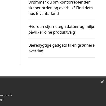
Drømmer du om kontorreoler der
skaber orden og overblik? Find dem
hos Inventarland
Hvordan stjernetegn datoer og miljø
påvirker dine produktvalg
Bæredygtige gadgets til en grønnere
hverdag
×
Om / kontakt
Blog
Betingelser
hjemmeside
er