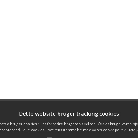
Dette website bruger tracking cookies
sted bruger cookies til at forbedre brugeroplevelsen. Ved at bruge vores 
ccepterer du alle cookies i overensstemmelse med vores cookiepolitik.
Detalj