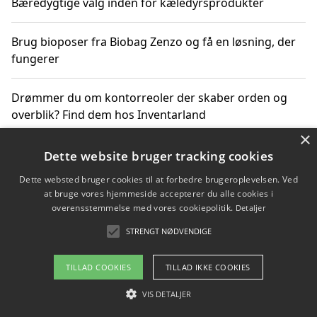
Bæredygtige valg inden for kæledyrsprodukter
Brug bioposer fra Biobag Zenzo og få en løsning, der
fungerer
Drømmer du om kontorreoler der skaber orden og
overblik? Find dem hos Inventarland
×
Hvordan stjernetegn datoer og miljø påvirker dine
Dette website bruger tracking cookies
produktvalg
Dette websted bruger cookies til at forbedre brugeroplevelsen. Ved
at bruge vores hjemmeside accepterer du alle cookies i
Bæredygtige gadgets til en grønnere hverdag
overensstemmelse med vores cookiepolitik.
Detaljer
STRENGT NØDVENDIGE
TILLAD COOKIES
TILLAD IKKE COOKIES
Copyright 2026 - Pilanto Aps
Om / kontakt
VIS DETALJER
Blog
Betingelser