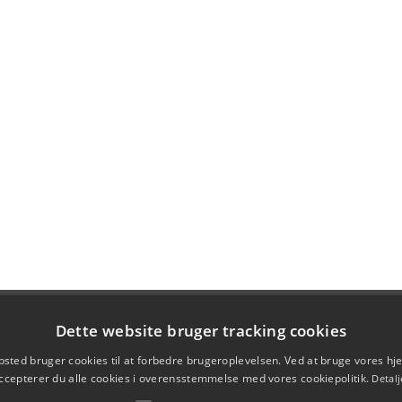
Dette website bruger tracking cookies
sted bruger cookies til at forbedre brugeroplevelsen. Ved at bruge vores 
ccepterer du alle cookies i overensstemmelse med vores cookiepolitik.
Detalj