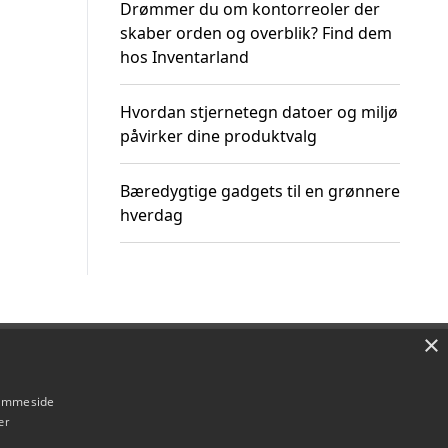
Drømmer du om kontorreoler der
skaber orden og overblik? Find dem
hos Inventarland
Hvordan stjernetegn datoer og miljø
påvirker dine produktvalg
Bæredygtige gadgets til en grønnere
hverdag
×
Om / kontakt
Blog
Betingelser
hjemmeside
er