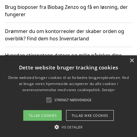
Brug bioposer fra Biobag Zenzo og få en løsning, der
fungerer
Drømmer du om kontorreoler der skaber orden og
overblik? Find dem hos Inventarland
Hvordan stjernetegn datoer og miljø påvirker dine
×
produktvalg
Dette website bruger tracking cookies
Dette websted bruger cookies til at forbedre brugeroplevelsen. Ved
Bæredygtige gadgets til en grønnere hverdag
at bruge vores hjemmeside accepterer du alle cookies i
overensstemmelse med vores cookiepolitik.
Detaljer
STRENGT NØDVENDIGE
Copyright 2026 - Pilanto Aps
TILLAD COOKIES
TILLAD IKKE COOKIES
Om / kontakt
Blog
Betingelser
VIS DETALJER