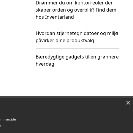
Drømmer du om kontorreoler der
skaber orden og overblik? Find dem
hos Inventarland
Hvordan stjernetegn datoer og miljø
påvirker dine produktvalg
Bæredygtige gadgets til en grønnere
hverdag
×
Om / kontakt
Blog
Betingelser
hjemmeside
er