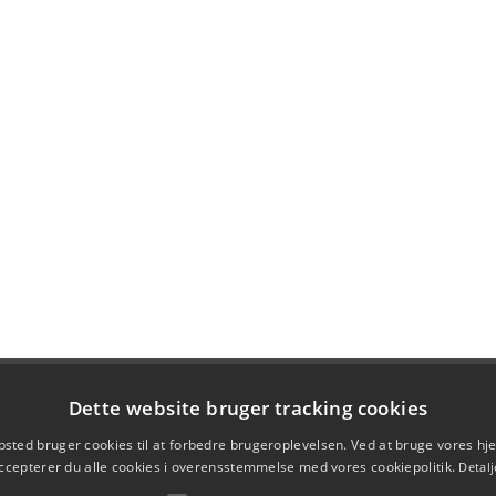
Dette website bruger tracking cookies
sted bruger cookies til at forbedre brugeroplevelsen. Ved at bruge vores 
ccepterer du alle cookies i overensstemmelse med vores cookiepolitik.
Detalj