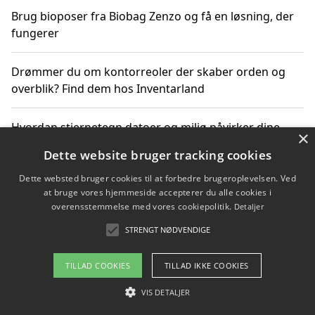
Brug bioposer fra Biobag Zenzo og få en løsning, der
fungerer
Drømmer du om kontorreoler der skaber orden og
overblik? Find dem hos Inventarland
Hvordan stjernetegn datoer og miljø påvirker dine
×
produktvalg
Dette website bruger tracking cookies
Dette websted bruger cookies til at forbedre brugeroplevelsen. Ved
Bæredygtige gadgets til en grønnere hverdag
at bruge vores hjemmeside accepterer du alle cookies i
overensstemmelse med vores cookiepolitik.
Detaljer
STRENGT NØDVENDIGE
Copyright 2026 - Pilanto Aps
TILLAD COOKIES
TILLAD IKKE COOKIES
Om / kontakt
Blog
Betingelser
VIS DETALJER