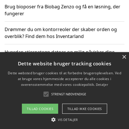
Brug bioposer fra Biobag Zenzo og få en løsning, der
fungerer
Drømmer du om kontorreoler der skaber orden og
overblik? Find dem hos Inventarland
Hvordan stjernetegn datoer og miljø påvirker dine
×
produktvalg
Dette website bruger tracking cookies
Dette websted bruger cookies til at forbedre brugeroplevelsen. Ved
Bæredygtige gadgets til en grønnere hverdag
at bruge vores hjemmeside accepterer du alle cookies i
overensstemmelse med vores cookiepolitik.
Detaljer
STRENGT NØDVENDIGE
Copyright 2026 - Pilanto Aps
TILLAD COOKIES
TILLAD IKKE COOKIES
Om / kontakt
Blog
Betingelser
VIS DETALJER