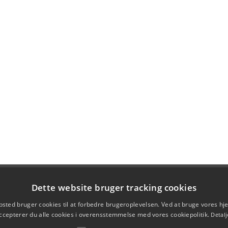
Dette website bruger tracking cookies
sted bruger cookies til at forbedre brugeroplevelsen. Ved at bruge vores 
ccepterer du alle cookies i overensstemmelse med vores cookiepolitik.
Detalj