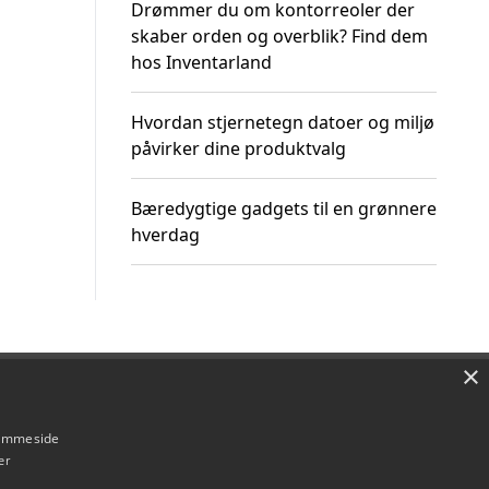
Drømmer du om kontorreoler der
skaber orden og overblik? Find dem
hos Inventarland
Hvordan stjernetegn datoer og miljø
påvirker dine produktvalg
Bæredygtige gadgets til en grønnere
hverdag
×
Om / kontakt
Blog
Betingelser
hjemmeside
er