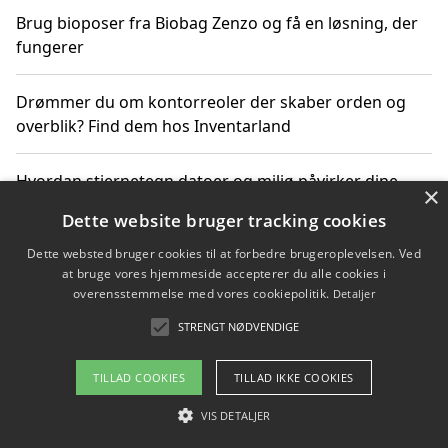
Brug bioposer fra Biobag Zenzo og få en løsning, der
fungerer
Drømmer du om kontorreoler der skaber orden og
overblik? Find dem hos Inventarland
Hvordan stjernetegn datoer og miljø påvirker dine
×
produktvalg
Dette website bruger tracking cookies
Dette websted bruger cookies til at forbedre brugeroplevelsen. Ved
Bæredygtige gadgets til en grønnere hverdag
at bruge vores hjemmeside accepterer du alle cookies i
overensstemmelse med vores cookiepolitik.
Detaljer
STRENGT NØDVENDIGE
Copyright 2026 - Pilanto Aps
TILLAD COOKIES
TILLAD IKKE COOKIES
Om / kontakt
Blog
Betingelser
VIS DETALJER