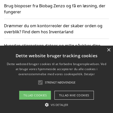
Brug bioposer fra Biobag Zenzo og få en løsning, der
fungerer
Drømmer du om kontorreoler der skaber orden og
overblik? Find dem hos Inventarland
Hvordan stjernetegn datoer og miljø påvirker dine
×
produktvalg
Dette website bruger tracking cookies
Dette websted bruger cookies til at forbedre brugeroplevelsen. Ved
Bæredygtige gadgets til en grønnere hverdag
at bruge vores hjemmeside accepterer du alle cookies i
overensstemmelse med vores cookiepolitik.
Detaljer
STRENGT NØDVENDIGE
Copyright 2026 - Pilanto Aps
TILLAD COOKIES
TILLAD IKKE COOKIES
Om / kontakt
Blog
Betingelser
VIS DETALJER