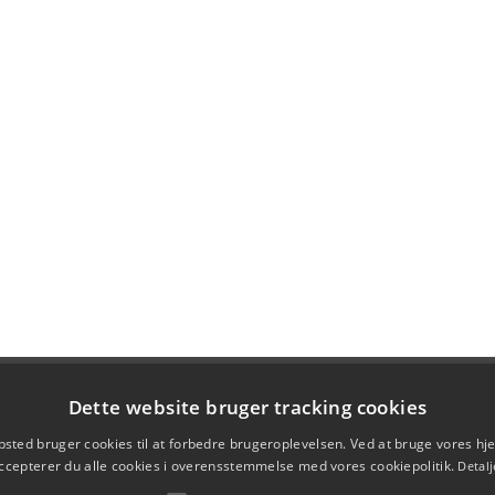
Dette website bruger tracking cookies
sted bruger cookies til at forbedre brugeroplevelsen. Ved at bruge vores 
ccepterer du alle cookies i overensstemmelse med vores cookiepolitik.
Detalj