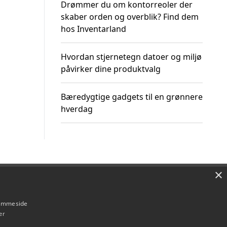
Drømmer du om kontorreoler der
skaber orden og overblik? Find dem
hos Inventarland
Hvordan stjernetegn datoer og miljø
påvirker dine produktvalg
Bæredygtige gadgets til en grønnere
hverdag
×
Om / kontakt
Blog
Betingelser
hjemmeside
er