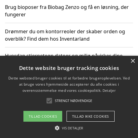
Brug bioposer fra Biobag Zenzo og få en løsning, der
fungerer
Drømmer du om kontorreoler der skaber orden og
overblik? Find dem hos Inventarland
Hvordan stjernetegn datoer og miljø påvirker dine
×
produktvalg
Dette website bruger tracking cookies
Dette websted bruger cookies til at forbedre brugeroplevelsen. Ved
Bæredygtige gadgets til en grønnere hverdag
at bruge vores hjemmeside accepterer du alle cookies i
overensstemmelse med vores cookiepolitik.
Detaljer
STRENGT NØDVENDIGE
Copyright 2026 - Pilanto Aps
TILLAD COOKIES
TILLAD IKKE COOKIES
Om / kontakt
Blog
Betingelser
VIS DETALJER