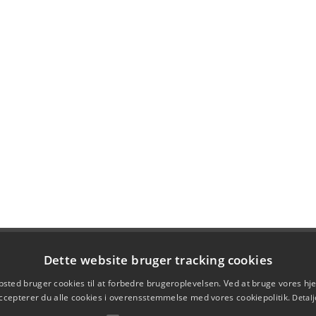
Dette website bruger tracking cookies
sted bruger cookies til at forbedre brugeroplevelsen. Ved at bruge vores 
ccepterer du alle cookies i overensstemmelse med vores cookiepolitik.
Detalj