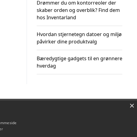
Drømmer du om kontorreoler der
skaber orden og overblik? Find dem
hos Inventarland
Hvordan stjernetegn datoer og miljø
påvirker dine produktvalg
Bæredygtige gadgets til en grønnere
hverdag
×
Om / kontakt
Blog
Betingelser
hjemmeside
er