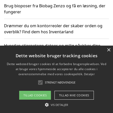
Brug bioposer fra Biobag Zenzo og få en løsning, der
fungerer
Drømmer du om kontorreoler der skaber orden og
overblik? Find dem hos Inventarland
Hvordan stjernetegn datoer og miljø påvirker dine
×
produktvalg
Dette website bruger tracking cookies
Dette websted bruger cookies til at forbedre brugeroplevelsen. Ved
Bæredygtige gadgets til en grønnere hverdag
at bruge vores hjemmeside accepterer du alle cookies i
overensstemmelse med vores cookiepolitik.
Detaljer
STRENGT NØDVENDIGE
Copyright 2026 - Pilanto Aps
TILLAD COOKIES
TILLAD IKKE COOKIES
Om / kontakt
Blog
Betingelser
VIS DETALJER