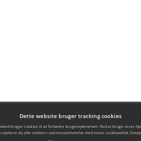
Dette website bruger tracking cookies
sted bruger cookies til at forbedre brugeroplevelsen. Ved at bruge vores 
ccepterer du alle cookies i overensstemmelse med vores cookiepolitik.
Detalj