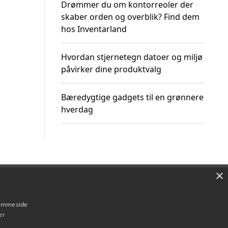
Drømmer du om kontorreoler der
skaber orden og overblik? Find dem
hos Inventarland
Hvordan stjernetegn datoer og miljø
påvirker dine produktvalg
Bæredygtige gadgets til en grønnere
hverdag
×
Om / kontakt
Blog
Betingelser
hjemmeside
er