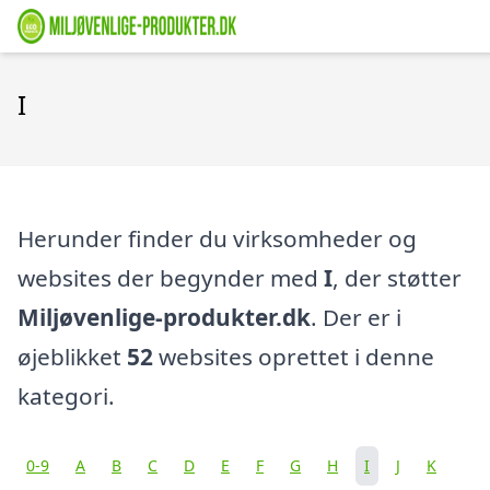
I
Herunder finder du virksomheder og
websites der begynder med
I
, der støtter
Miljøvenlige-produkter.dk
. Der er i
øjeblikket
52
websites oprettet i denne
kategori.
0-9
A
B
C
D
E
F
G
H
I
J
K