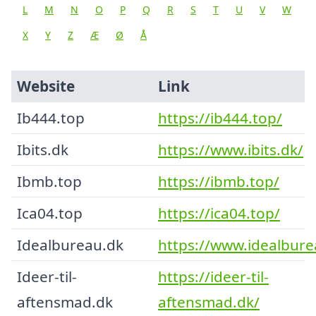
L
M
N
O
P
Q
R
S
T
U
V
W
X
Y
Z
Æ
Ø
Å
Website
Link
Ib444.top
https://ib444.top/
Ibits.dk
https://www.ibits.dk/
Ibmb.top
https://ibmb.top/
Ica04.top
https://ica04.top/
Idealbureau.dk
https://www.idealbure
Ideer-til-
https://ideer-til-
aftensmad.dk
aftensmad.dk/