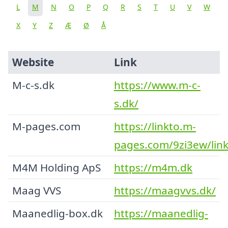
L
M
N
O
P
Q
R
S
T
U
V
W
X
Y
Z
Æ
Ø
Å
Website
Link
M-c-s.dk
https://www.m-c-
s.dk/
M-pages.com
https://linkto.m-
pages.com/9zi3ew/link
M4M Holding ApS
https://m4m.dk
Maag VVS
https://maagvvs.dk/
Maanedlig-box.dk
https://maanedlig-