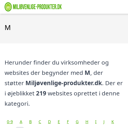
M
Herunder finder du virksomheder og
websites der begynder med
M
, der
støtter
Miljøvenlige-produkter.dk
. Der er
i øjeblikket
219
websites oprettet i denne
kategori.
0-9
A
B
C
D
E
F
G
H
I
J
K