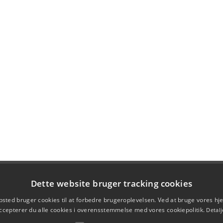
Dette website bruger tracking cookies
sted bruger cookies til at forbedre brugeroplevelsen. Ved at bruge vores 
ccepterer du alle cookies i overensstemmelse med vores cookiepolitik.
Detalj