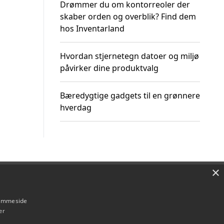
Drømmer du om kontorreoler der
skaber orden og overblik? Find dem
hos Inventarland
Hvordan stjernetegn datoer og miljø
påvirker dine produktvalg
Bæredygtige gadgets til en grønnere
hverdag
×
Om / kontakt
Blog
Betingelser
hjemmeside
er