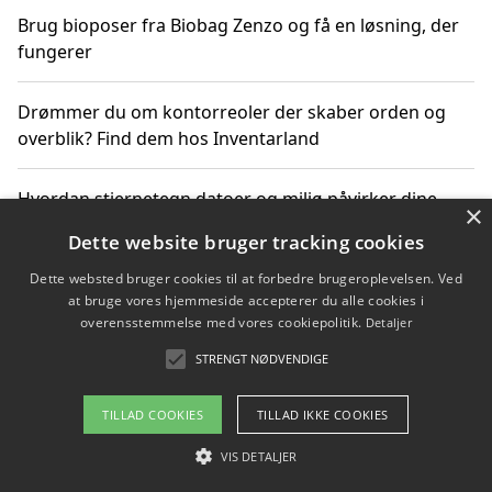
Brug bioposer fra Biobag Zenzo og få en løsning, der
fungerer
Drømmer du om kontorreoler der skaber orden og
overblik? Find dem hos Inventarland
Hvordan stjernetegn datoer og miljø påvirker dine
×
produktvalg
Dette website bruger tracking cookies
Dette websted bruger cookies til at forbedre brugeroplevelsen. Ved
Bæredygtige gadgets til en grønnere hverdag
at bruge vores hjemmeside accepterer du alle cookies i
overensstemmelse med vores cookiepolitik.
Detaljer
STRENGT NØDVENDIGE
Copyright 2026 - Pilanto Aps
TILLAD COOKIES
TILLAD IKKE COOKIES
Om / kontakt
Blog
Betingelser
VIS DETALJER