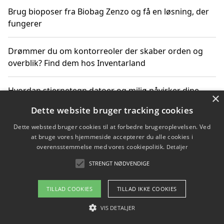
Brug bioposer fra Biobag Zenzo og få en løsning, der
fungerer
Drømmer du om kontorreoler der skaber orden og
overblik? Find dem hos Inventarland
Hvordan stjernetegn datoer og miljø påvirker dine
×
produktvalg
Dette website bruger tracking cookies
Dette websted bruger cookies til at forbedre brugeroplevelsen. Ved
Bæredygtige gadgets til en grønnere hverdag
at bruge vores hjemmeside accepterer du alle cookies i
overensstemmelse med vores cookiepolitik.
Detaljer
STRENGT NØDVENDIGE
Copyright 2026 - Pilanto Aps
TILLAD COOKIES
TILLAD IKKE COOKIES
Om / kontakt
Blog
Betingelser
VIS DETALJER