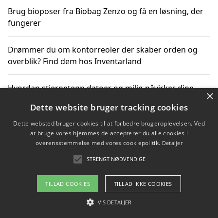
Brug bioposer fra Biobag Zenzo og få en løsning, der
fungerer
Drømmer du om kontorreoler der skaber orden og
overblik? Find dem hos Inventarland
Hvordan stjernetegn datoer og miljø påvirker dine
×
produktvalg
Dette website bruger tracking cookies
Dette websted bruger cookies til at forbedre brugeroplevelsen. Ved
Bæredygtige gadgets til en grønnere hverdag
at bruge vores hjemmeside accepterer du alle cookies i
overensstemmelse med vores cookiepolitik.
Detaljer
STRENGT NØDVENDIGE
Copyright 2026 - Pilanto Aps
TILLAD COOKIES
TILLAD IKKE COOKIES
Om / kontakt
Blog
Betingelser
VIS DETALJER