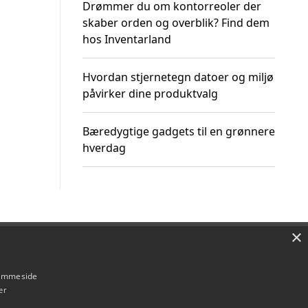
Drømmer du om kontorreoler der
skaber orden og overblik? Find dem
hos Inventarland
Hvordan stjernetegn datoer og miljø
påvirker dine produktvalg
Bæredygtige gadgets til en grønnere
hverdag
×
Om / kontakt
Blog
Betingelser
hjemmeside
er