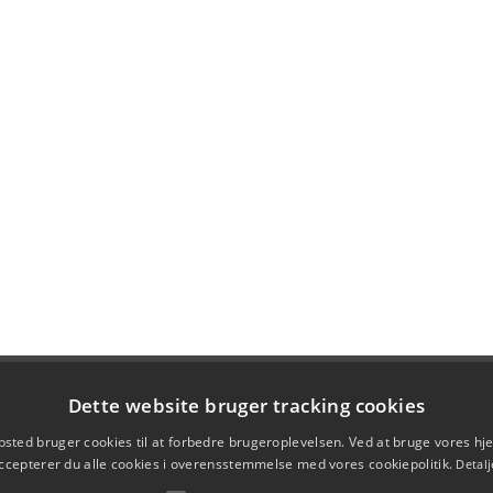
Dette website bruger tracking cookies
sted bruger cookies til at forbedre brugeroplevelsen. Ved at bruge vores 
ccepterer du alle cookies i overensstemmelse med vores cookiepolitik.
Detalj