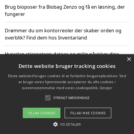
Brug bioposer fra Biobag Zenzo og få en løsning, der
fungerer
Drømmer du om kontorreoler der skaber orden og
overblik? Find dem hos Inventarland
Hvordan stjernetegn datoer og miljø påvirker dine
×
produktvalg
Dette website bruger tracking cookies
Dette websted bruger cookies til at forbedre brugeroplevelsen. Ved
Bæredygtige gadgets til en grønnere hverdag
at bruge vores hjemmeside accepterer du alle cookies i
overensstemmelse med vores cookiepolitik.
Detaljer
STRENGT NØDVENDIGE
Copyright 2026 - Pilanto Aps
TILLAD COOKIES
TILLAD IKKE COOKIES
Om / kontakt
Blog
Betingelser
VIS DETALJER