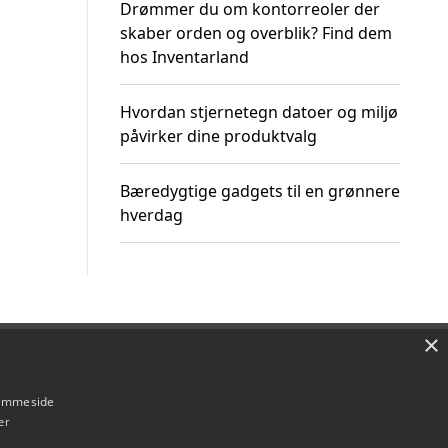
Drømmer du om kontorreoler der
skaber orden og overblik? Find dem
hos Inventarland
Hvordan stjernetegn datoer og miljø
påvirker dine produktvalg
Bæredygtige gadgets til en grønnere
hverdag
×
Om / kontakt
Blog
Betingelser
hjemmeside
er