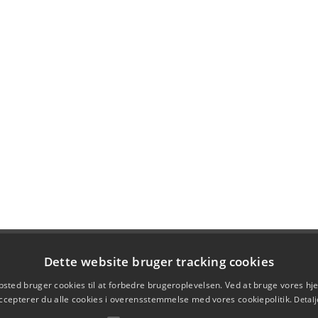
Dette website bruger tracking cookies
sted bruger cookies til at forbedre brugeroplevelsen. Ved at bruge vores 
ccepterer du alle cookies i overensstemmelse med vores cookiepolitik.
Detalj