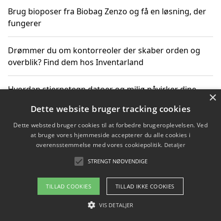
Brug bioposer fra Biobag Zenzo og få en løsning, der
fungerer
Drømmer du om kontorreoler der skaber orden og
overblik? Find dem hos Inventarland
Hvordan stjernetegn datoer og miljø påvirker dine
×
produktvalg
Dette website bruger tracking cookies
Dette websted bruger cookies til at forbedre brugeroplevelsen. Ved
Bæredygtige gadgets til en grønnere hverdag
at bruge vores hjemmeside accepterer du alle cookies i
overensstemmelse med vores cookiepolitik.
Detaljer
STRENGT NØDVENDIGE
Copyright 2026 - Pilanto Aps
TILLAD COOKIES
TILLAD IKKE COOKIES
Om / kontakt
Blog
Betingelser
VIS DETALJER