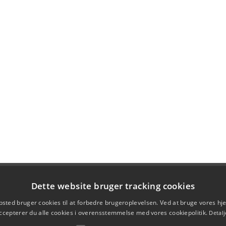
Dette website bruger tracking cookies
sted bruger cookies til at forbedre brugeroplevelsen. Ved at bruge vores 
ccepterer du alle cookies i overensstemmelse med vores cookiepolitik.
Detalj