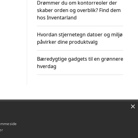
Drømmer du om kontorreoler der
skaber orden og overblik? Find dem
hos Inventarland
Hvordan stjernetegn datoer og miljø
påvirker dine produktvalg
Bæredygtige gadgets til en grønnere
hverdag
×
Om / kontakt
Blog
Betingelser
hjemmeside
er