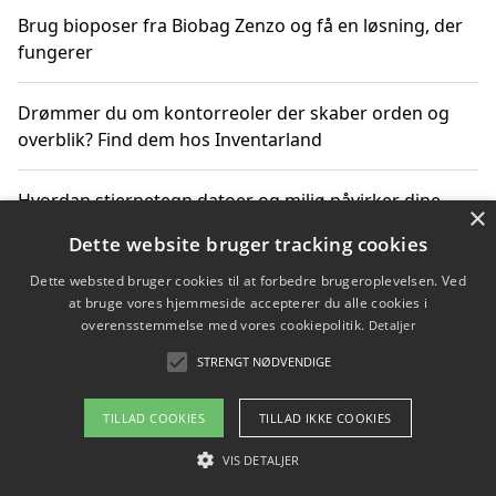
Brug bioposer fra Biobag Zenzo og få en løsning, der
fungerer
Drømmer du om kontorreoler der skaber orden og
overblik? Find dem hos Inventarland
Hvordan stjernetegn datoer og miljø påvirker dine
×
produktvalg
Dette website bruger tracking cookies
Dette websted bruger cookies til at forbedre brugeroplevelsen. Ved
Bæredygtige gadgets til en grønnere hverdag
at bruge vores hjemmeside accepterer du alle cookies i
overensstemmelse med vores cookiepolitik.
Detaljer
STRENGT NØDVENDIGE
Copyright 2026 - Pilanto Aps
TILLAD COOKIES
TILLAD IKKE COOKIES
Om / kontakt
Blog
Betingelser
VIS DETALJER