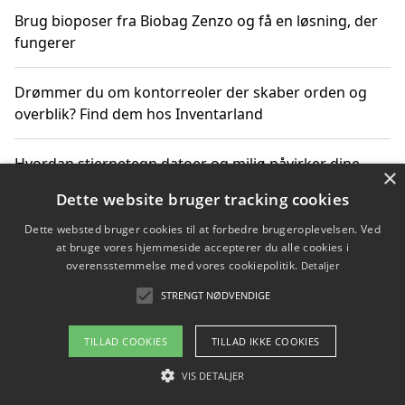
Brug bioposer fra Biobag Zenzo og få en løsning, der
fungerer
Drømmer du om kontorreoler der skaber orden og
overblik? Find dem hos Inventarland
Hvordan stjernetegn datoer og miljø påvirker dine
×
produktvalg
Dette website bruger tracking cookies
Dette websted bruger cookies til at forbedre brugeroplevelsen. Ved
Bæredygtige gadgets til en grønnere hverdag
at bruge vores hjemmeside accepterer du alle cookies i
overensstemmelse med vores cookiepolitik.
Detaljer
STRENGT NØDVENDIGE
Copyright 2026 - Pilanto Aps
TILLAD COOKIES
TILLAD IKKE COOKIES
Om / kontakt
Blog
Betingelser
VIS DETALJER