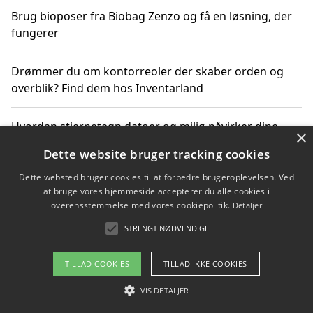
Brug bioposer fra Biobag Zenzo og få en løsning, der
fungerer
Drømmer du om kontorreoler der skaber orden og
overblik? Find dem hos Inventarland
Hvordan stjernetegn datoer og miljø påvirker dine
×
produktvalg
Dette website bruger tracking cookies
Dette websted bruger cookies til at forbedre brugeroplevelsen. Ved
Bæredygtige gadgets til en grønnere hverdag
at bruge vores hjemmeside accepterer du alle cookies i
overensstemmelse med vores cookiepolitik.
Detaljer
STRENGT NØDVENDIGE
Copyright 2026 - Pilanto Aps
TILLAD COOKIES
TILLAD IKKE COOKIES
Om / kontakt
Blog
Betingelser
VIS DETALJER