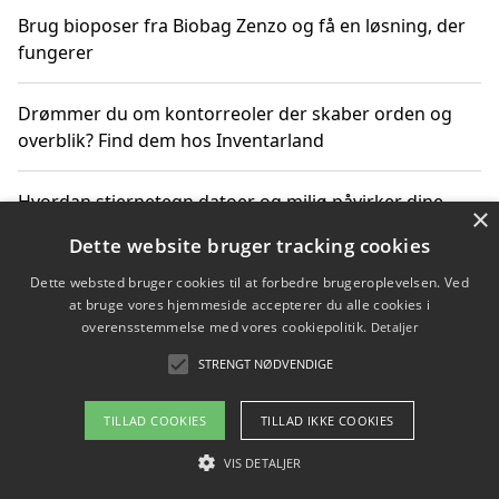
Brug bioposer fra Biobag Zenzo og få en løsning, der
fungerer
Drømmer du om kontorreoler der skaber orden og
overblik? Find dem hos Inventarland
Hvordan stjernetegn datoer og miljø påvirker dine
×
produktvalg
Dette website bruger tracking cookies
Dette websted bruger cookies til at forbedre brugeroplevelsen. Ved
Bæredygtige gadgets til en grønnere hverdag
at bruge vores hjemmeside accepterer du alle cookies i
overensstemmelse med vores cookiepolitik.
Detaljer
STRENGT NØDVENDIGE
Copyright 2026 - Pilanto Aps
TILLAD COOKIES
TILLAD IKKE COOKIES
Om / kontakt
Blog
Betingelser
VIS DETALJER