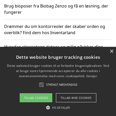
Brug bioposer fra Biobag Zenzo og få en løsning, der
fungerer
Drømmer du om kontorreoler der skaber orden og
overblik? Find dem hos Inventarland
Hvordan stjernetegn datoer og miljø påvirker dine
×
produktvalg
Dette website bruger tracking cookies
Dette websted bruger cookies til at forbedre brugeroplevelsen. Ved
Bæredygtige gadgets til en grønnere hverdag
at bruge vores hjemmeside accepterer du alle cookies i
overensstemmelse med vores cookiepolitik.
Detaljer
STRENGT NØDVENDIGE
Copyright 2026 - Pilanto Aps
TILLAD COOKIES
TILLAD IKKE COOKIES
Om / kontakt
Blog
Betingelser
VIS DETALJER