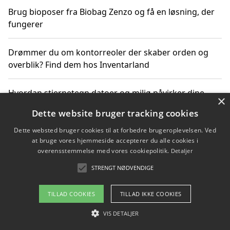
Brug bioposer fra Biobag Zenzo og få en løsning, der
fungerer
Drømmer du om kontorreoler der skaber orden og
overblik? Find dem hos Inventarland
Hvordan stjernetegn datoer og miljø påvirker dine
×
produktvalg
Dette website bruger tracking cookies
Dette websted bruger cookies til at forbedre brugeroplevelsen. Ved
Bæredygtige gadgets til en grønnere hverdag
at bruge vores hjemmeside accepterer du alle cookies i
overensstemmelse med vores cookiepolitik.
Detaljer
STRENGT NØDVENDIGE
Copyright 2026 - Pilanto Aps
TILLAD COOKIES
TILLAD IKKE COOKIES
Om / kontakt
Blog
Betingelser
VIS DETALJER