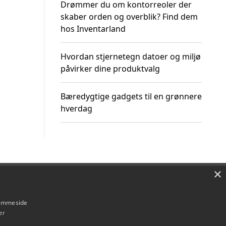
Drømmer du om kontorreoler der
skaber orden og overblik? Find dem
hos Inventarland
Hvordan stjernetegn datoer og miljø
påvirker dine produktvalg
Bæredygtige gadgets til en grønnere
hverdag
×
Om / kontakt
Blog
Betingelser
hjemmeside
er