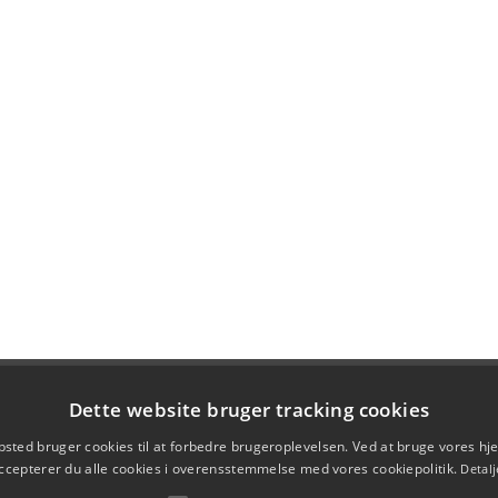
Dette website bruger tracking cookies
sted bruger cookies til at forbedre brugeroplevelsen. Ved at bruge vores 
ccepterer du alle cookies i overensstemmelse med vores cookiepolitik.
Detalj