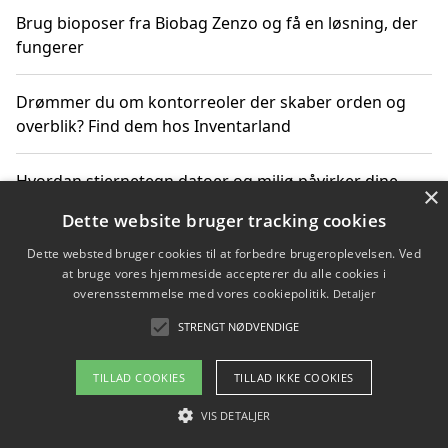
Brug bioposer fra Biobag Zenzo og få en løsning, der
fungerer
Drømmer du om kontorreoler der skaber orden og
overblik? Find dem hos Inventarland
Hvordan stjernetegn datoer og miljø påvirker dine
×
produktvalg
Dette website bruger tracking cookies
Dette websted bruger cookies til at forbedre brugeroplevelsen. Ved
Bæredygtige gadgets til en grønnere hverdag
at bruge vores hjemmeside accepterer du alle cookies i
overensstemmelse med vores cookiepolitik.
Detaljer
STRENGT NØDVENDIGE
Copyright 2026 - Pilanto Aps
TILLAD COOKIES
TILLAD IKKE COOKIES
Om / kontakt
Blog
Betingelser
VIS DETALJER